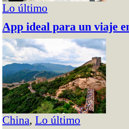
Lo último
App ideal para un viaje e
China
,
Lo último