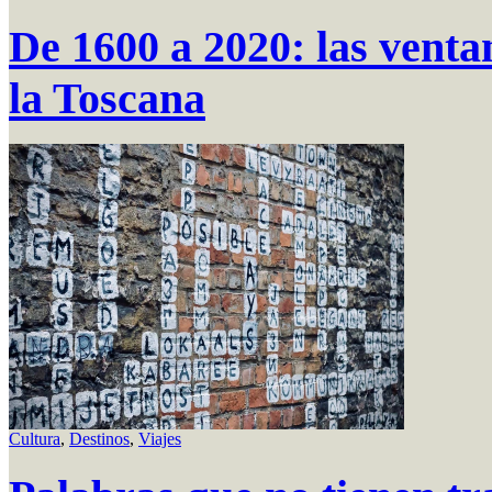
De 1600 a 2020: las venta
la Toscana
Cultura
,
Destinos
,
Viajes