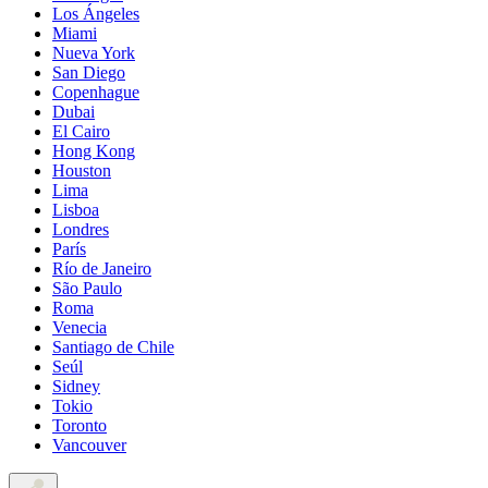
Los Ángeles
Miami
Nueva York
San Diego
Copenhague
Dubai
El Cairo
Hong Kong
Houston
Lima
Lisboa
Londres
París
Río de Janeiro
São Paulo
Roma
Venecia
Santiago de Chile
Seúl
Sidney
Tokio
Toronto
Vancouver