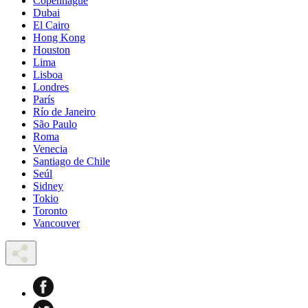
Copenhague
Dubai
El Cairo
Hong Kong
Houston
Lima
Lisboa
Londres
París
Río de Janeiro
São Paulo
Roma
Venecia
Santiago de Chile
Seúl
Sidney
Tokio
Toronto
Vancouver