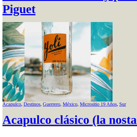
Piguet
Acapulco
,
Destinos
,
Guerrero
,
México
,
Micrositio 19 Años
,
Sur
Acapulco clásico (la nosta