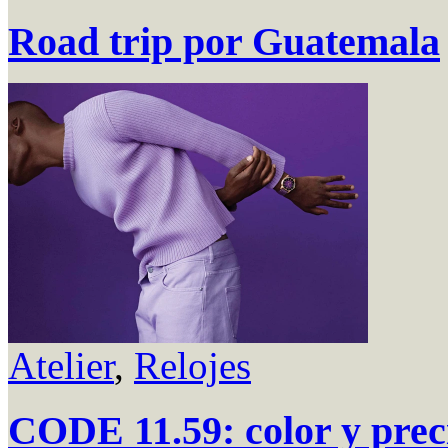
Road trip por Guatemala
Atelier
,
Relojes
CODE 11.59: color y prec