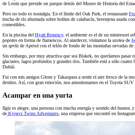
de Lenin que preside un parque detrás del Museo de Historia del Esta
Pero no todo es nostalgia. En el límite del Oak Park, el restaurante
Fr
trucha de río ahumada sobre bolitas de calabacín, berenjena asada con
comestibles.
En la piscina del
Hyatt Regency
, el ambiente es el de un miniresort u
popotes en forma de flamencos. Al atardecer, visitamos la azotea de
I
un
spritz
de Aperol con el telón de fondo de las montañas nevadas de
Sin embargo, por muy atractiva que sea Biskek, no queríamos pasar nu
glaciares, lagos profundos y grandes ríos. También está a sólo cuatro 
Dubái.
Fui con mis amigos Glenn y Takaopara a sentir el aire fresco de la mo
destino. Así, con gran emoción, nos amontonamos en el Toyota SUV de
Acampar en una yurta
Ilgiz es alegre, una persona con mucha energía y sentido del humor, 
de
Kyrgyz Twins Adventures
, una empresa que encontré en Instagram