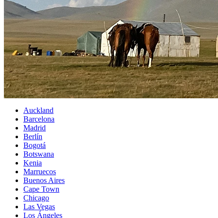
Auckland
Barcelona
Madrid
Berlín
Bogotá
Botswana
Kenia
Marruecos
Buenos Aires
Cape Town
Chicago
Las Vegas
Los Ángeles