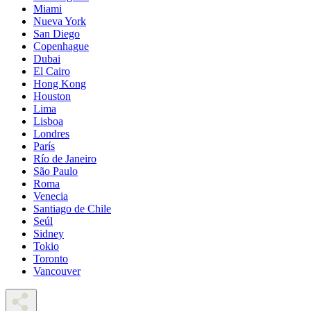
Miami
Nueva York
San Diego
Copenhague
Dubai
El Cairo
Hong Kong
Houston
Lima
Lisboa
Londres
París
Río de Janeiro
São Paulo
Roma
Venecia
Santiago de Chile
Seúl
Sidney
Tokio
Toronto
Vancouver