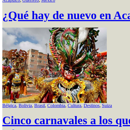
Acapulco
,
Guerrero
,
México
¿Qué hay de nuevo en Ac
Bélgica
,
Bolivia
,
Brasil
,
Colombia
,
Cultura
,
Destinos
,
Suiza
Cinco carnavales a los qu