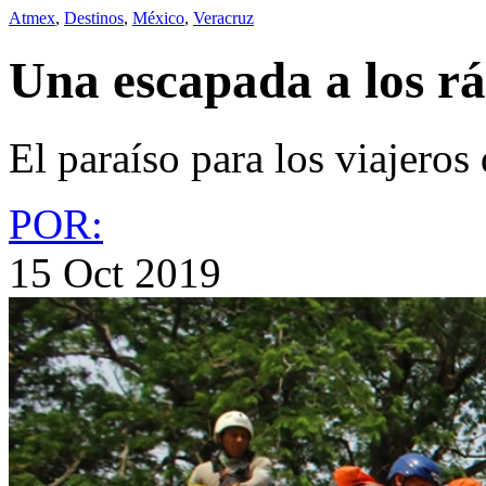
Atmex
,
Destinos
,
México
,
Veracruz
Una escapada a los r
El paraíso para los viajeros
POR:
15 Oct 2019